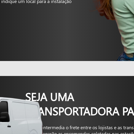
indique um local para a instalação
SEJA UMA
TRANSPORTADORA PA
A Kapta intermedia o frete entre os lojistas e as tra
que entregarão as encomendas coletadas nas estaçõ