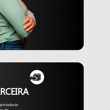
RCEIRA
nsportadoras
es de