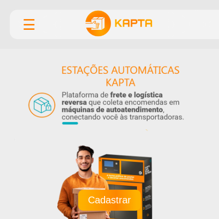
☰
Cadastrar