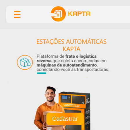
☰
Cadastrar