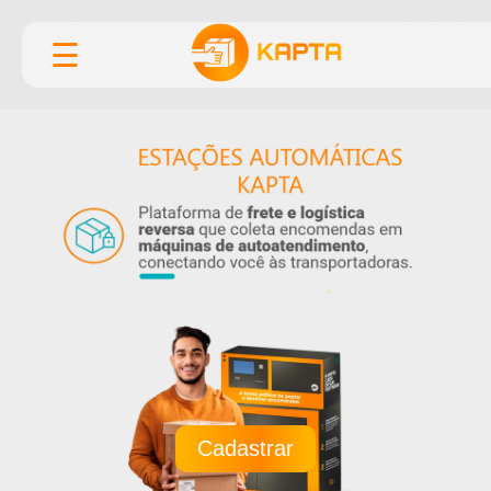
☰
Cadastrar