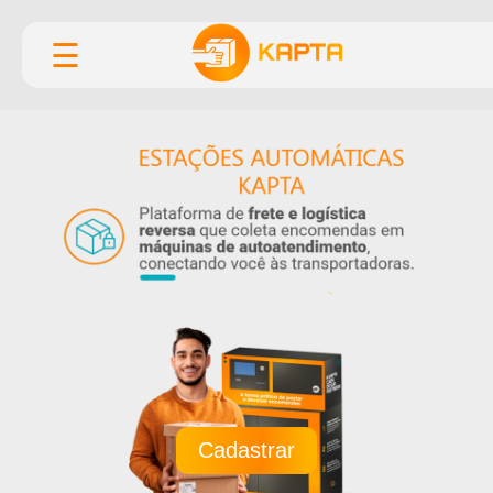
☰
Cadastrar