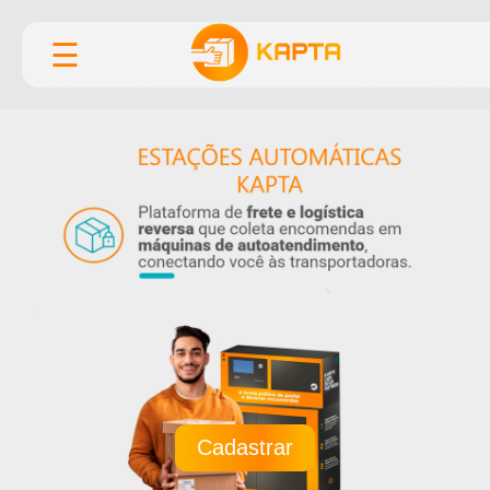
☰
Cadastrar