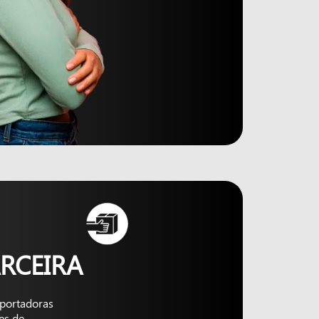
RCEIRA
nsportadoras
es de