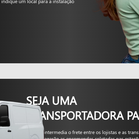
indique um local para a instalação
SEJA UMA
TRANSPORTADORA PA
A Kapta intermedia o frete entre os lojistas e as tra
que entregarão as encomendas coletadas nas estaçõ