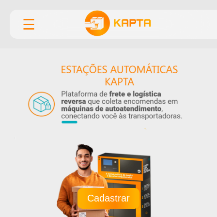
☰
Cadastrar