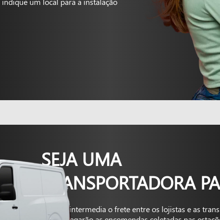
indique um local para a instalação
SEJA UMA
TRANSPORTADORA PA
A Kapta intermedia o frete entre os lojistas e as tra
que entregarão as encomendas coletadas nas estaçõ