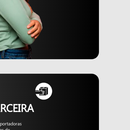
RCEIRA
nsportadoras
es de