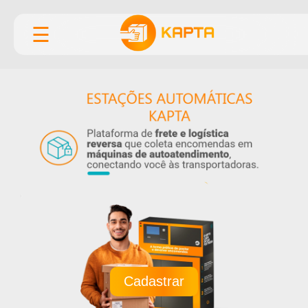
☰
Cadastrar