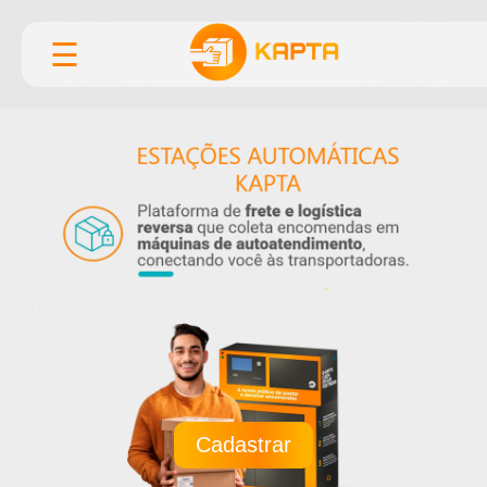
☰
Cadastrar