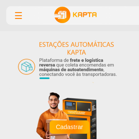
☰
Cadastrar