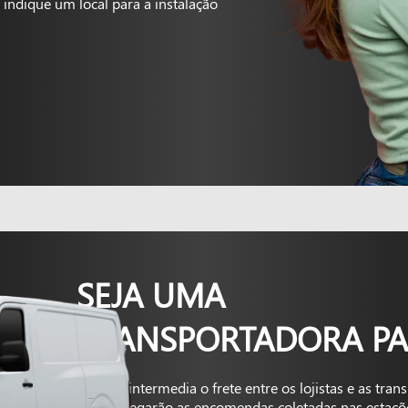
indique um local para a instalação
SEJA UMA
TRANSPORTADORA PA
A Kapta intermedia o frete entre os lojistas e as tra
que entregarão as encomendas coletadas nas estaçõ