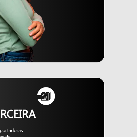
RCEIRA
nsportadoras
es de