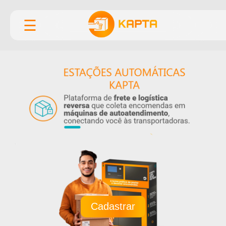
☰
Cadastrar