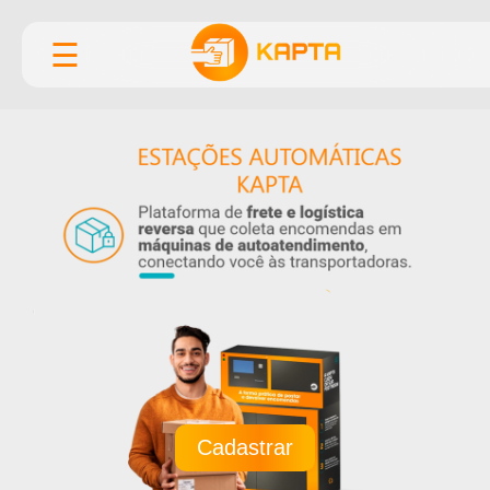
☰
Cadastrar