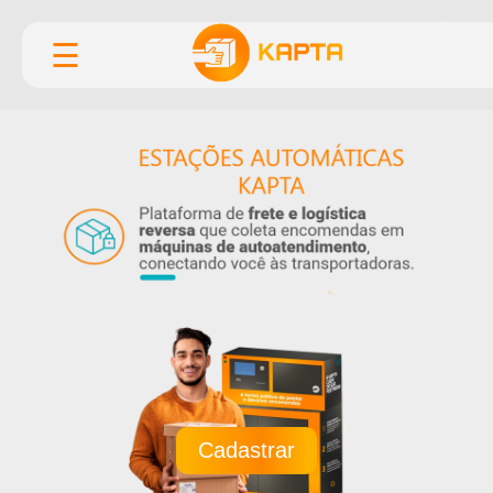
☰
Cadastrar