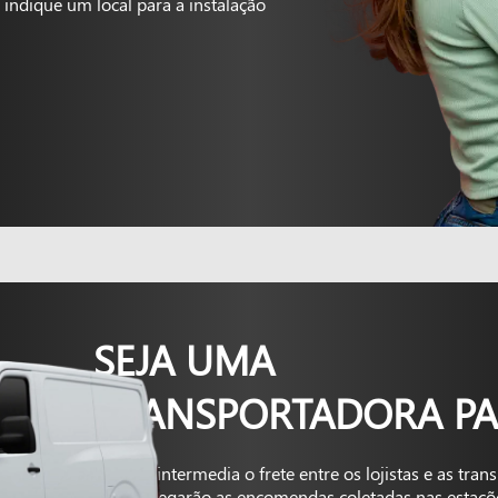
indique um local para a instalação
SEJA UMA
TRANSPORTADORA PA
A Kapta intermedia o frete entre os lojistas e as tra
que entregarão as encomendas coletadas nas estaçõ