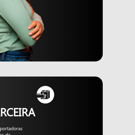
RCEIRA
nsportadoras
es de