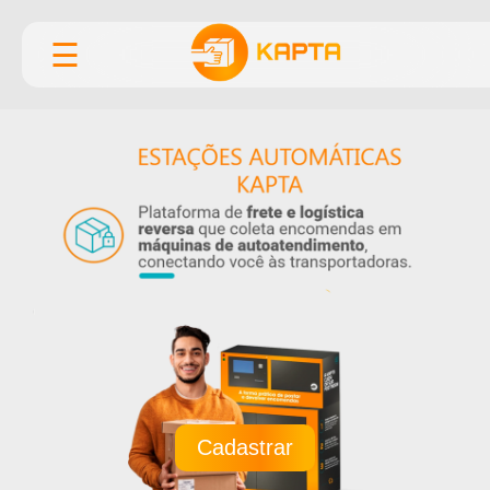
☰
Cadastrar