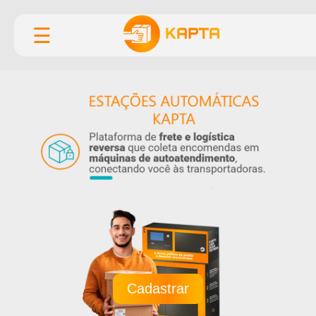
☰
Cadastrar