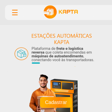
☰
Cadastrar