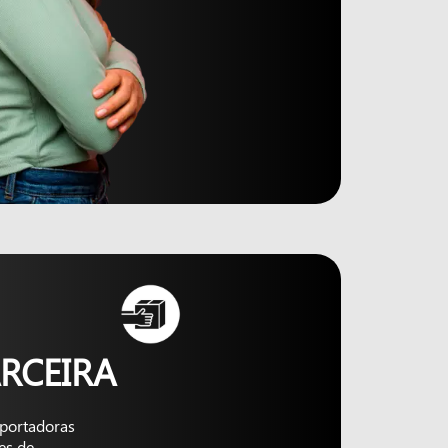
RCEIRA
nsportadoras
es de