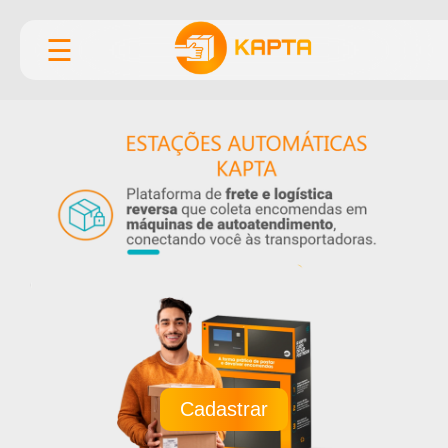
☰
Cadastrar