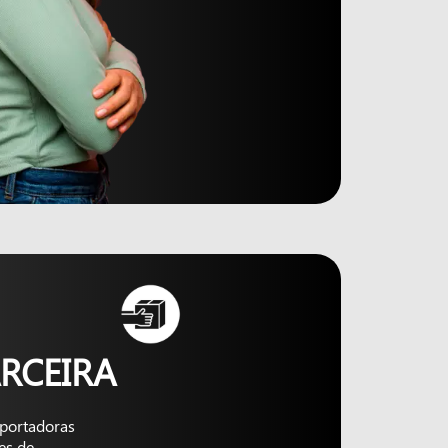
RCEIRA
nsportadoras
es de