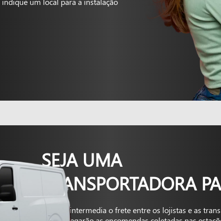
indique um local para a instalação
SEJA UMA
TRANSPORTADORA PA
A Kapta intermedia o frete entre os lojistas e as tra
que entregarão as encomendas coletadas nas estaçõ