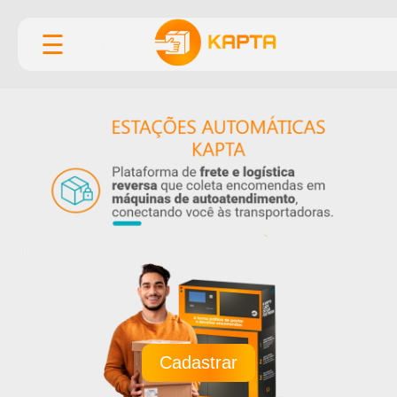
☰
Cadastrar