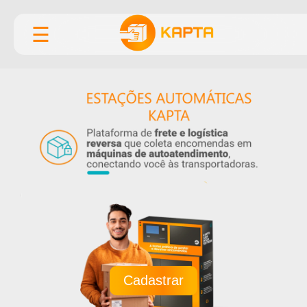
☰
Cadastrar