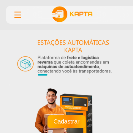
☰
Cadastrar