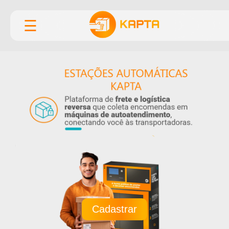
☰
Cadastrar