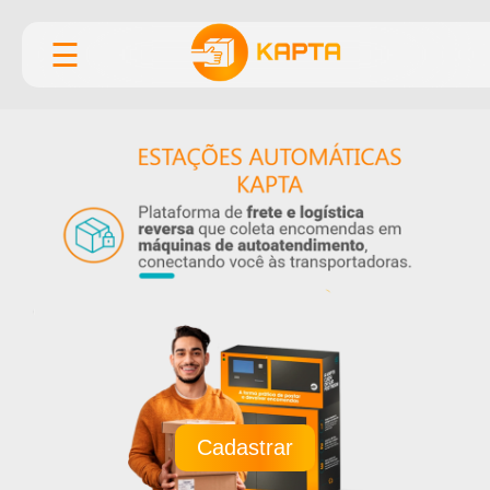
☰
Cadastrar