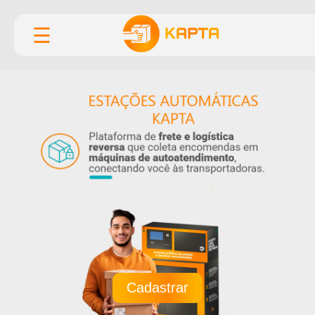
☰
Cadastrar