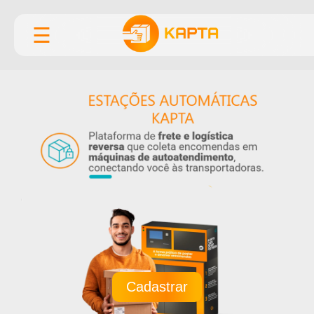
☰
Cadastrar