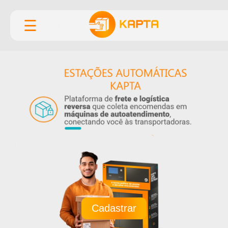
☰
Cadastrar