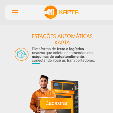
☰
Cadastrar