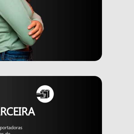
RCEIRA
nsportadoras
es de