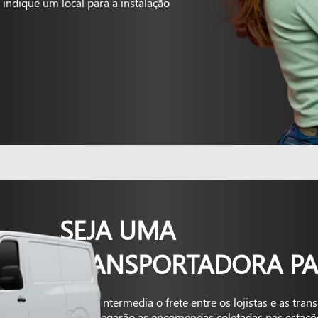
indique um local para a instalação
SEJA UMA
TRANSPORTADORA PA
A Kapta intermedia o frete entre os lojistas e as tra
que entregarão as encomendas coletadas nas estaçõ