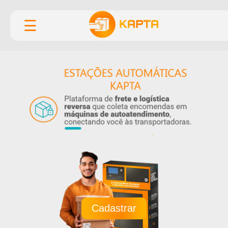
☰
Cadastrar