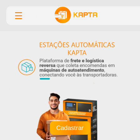
☰
Cadastrar