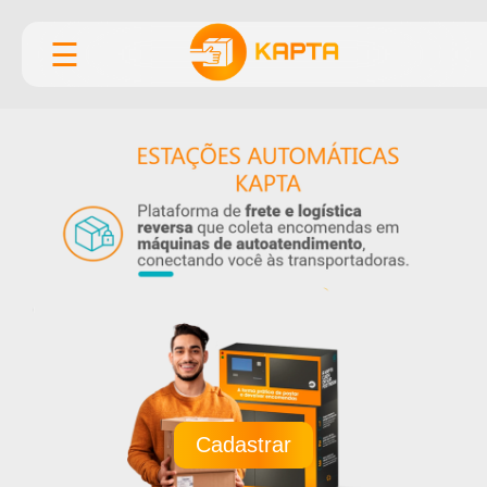
☰
Cadastrar