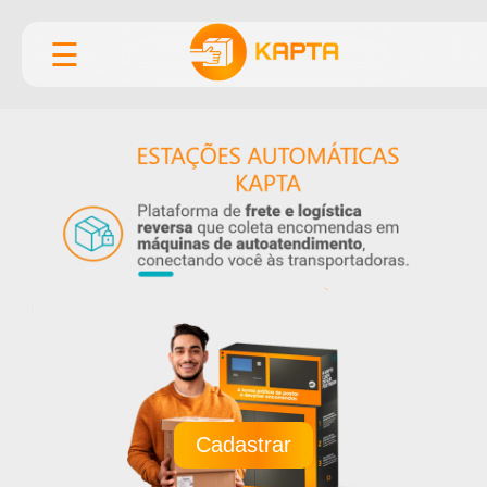
☰
Cadastrar