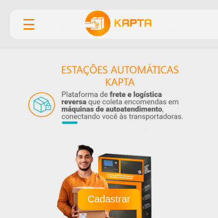
☰
Cadastrar