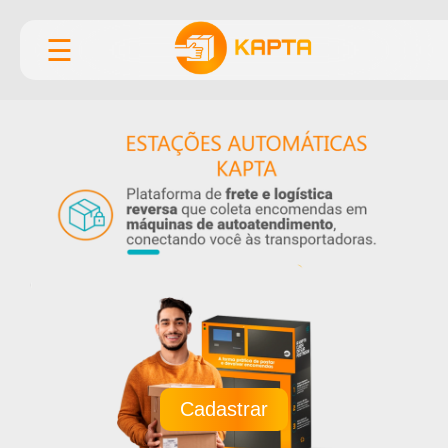
☰
Cadastrar