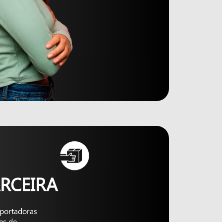
RCEIRA
nsportadoras
es de