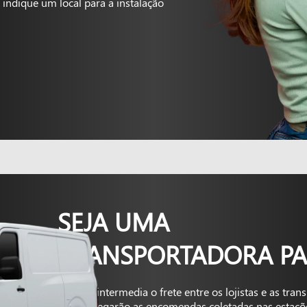
indique um local para a instalação
SEJA UMA
TRANSPORTADORA PA
A Kapta intermedia o frete entre os lojistas e as tra
que entregarão as encomendas coletadas nas estaçõ