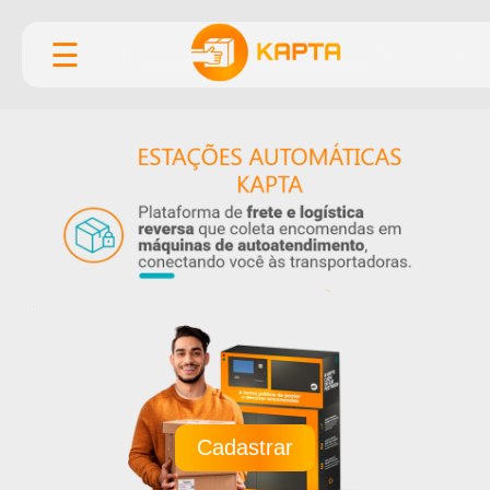
☰
Cadastrar