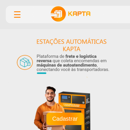
☰
Cadastrar