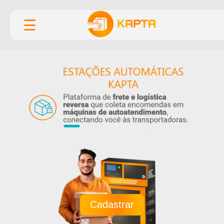
☰
Cadastrar