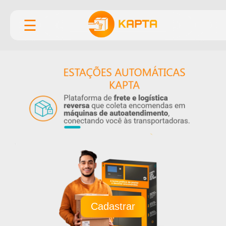
☰
Cadastrar