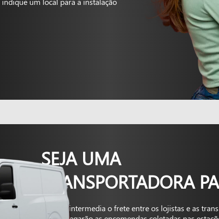
indique um local para a instalação
SEJA UMA
TRANSPORTADORA PA
A Kapta intermedia o frete entre os lojistas e as tra
que entregarão as encomendas coletadas nas estaçõ