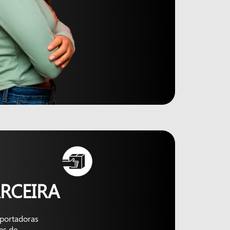
RCEIRA
nsportadoras
es de